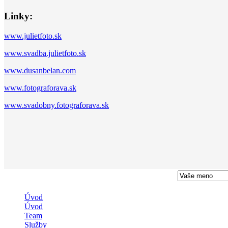
Linky:
www.julietfoto.sk
www.svadba.julietfoto.sk
www.dusanbelan.com
www.fotograforava.sk
www.svadobny.fotograforava.sk
Úvod
Úvod
Team
Služby